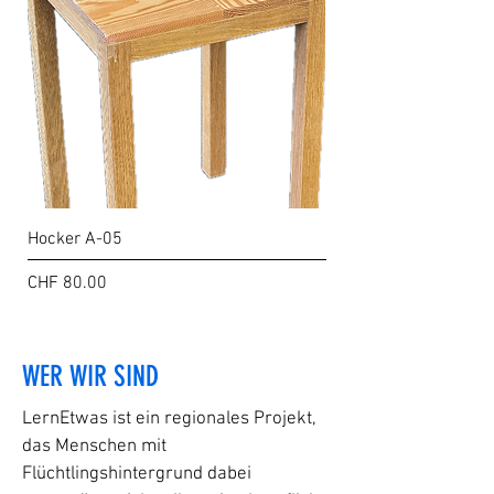
Hocker A-05
Hocker A-03
Preis
Preis
CHF 80.00
CHF 80.00
WER WIR SIND
LernEtwas ist ein regionales Projekt,
das Menschen mit
Flüchtlingshintergrund dabei